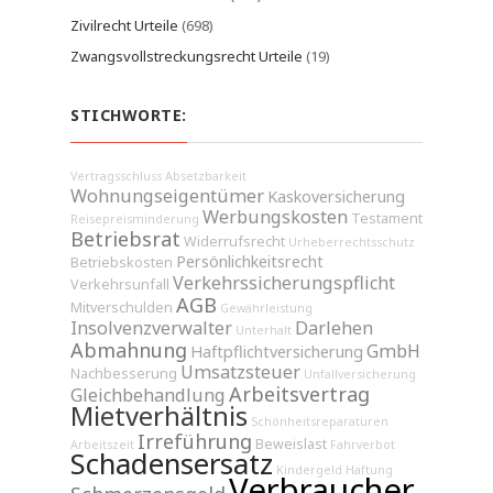
Zivilrecht Urteile
(698)
Zwangsvollstreckungsrecht Urteile
(19)
STICHWORTE:
Vertragsschluss
Absetzbarkeit
Wohnungseigentümer
Kaskoversicherung
Werbungskosten
Testament
Reisepreisminderung
Betriebsrat
Widerrufsrecht
Urheberrechtsschutz
Persönlichkeitsrecht
Betriebskosten
Verkehrssicherungspflicht
Verkehrsunfall
AGB
Mitverschulden
Gewährleistung
Insolvenzverwalter
Darlehen
Unterhalt
Abmahnung
GmbH
Haftpflichtversicherung
Umsatzsteuer
Nachbesserung
Unfallversicherung
Arbeitsvertrag
Gleichbehandlung
Mietverhältnis
Schönheitsreparaturen
Irreführung
Beweislast
Arbeitszeit
Fahrverbot
Schadensersatz
Kindergeld
Haftung
Verbraucher