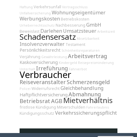
Verkehrsunfall
Haftung
Vertragsschluss
Wohnungseigentümer
Unfallversicherung
Werbungskosten
Betriebskosten
GmbH
Nachbesserung
Urheberrechtsschutz
Darlehen
Umsatzsteuer
Beweislast
Arbeitszeit
Schadensersatz
Absetzbarkeit
Insolvenzverwalter
Testament
Persönlichkeitsrecht
Schönheitsreparaturen
Arbeitsvertrag
Verjährung
Gewährleistung
Kaskoversicherung
Kindergeld
Reisepreisminderung
Irreführung
Unterhalt
Fahrverbot
Verbraucher
Reiseveranstalter
Schmerzensgeld
Gleichbehandlung
Widerrufsrecht
Polizei
Abmahnung
Haftpflichtversicherung
Mietverhältnis
Betriebsrat
AGB
fristlose Kündigung
Mitverschulden
Fahrerlaubnis
Verkehrssicherungspflicht
Kündigungsschutz