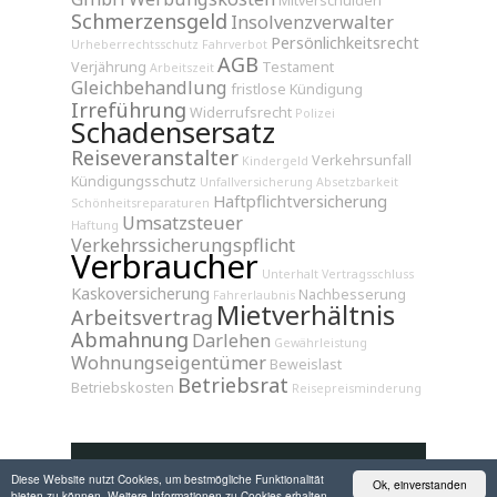
Mitverschulden
Schmerzensgeld
Insolvenzverwalter
Persönlichkeitsrecht
Urheberrechtsschutz
Fahrverbot
AGB
Verjährung
Testament
Arbeitszeit
Gleichbehandlung
fristlose Kündigung
Irreführung
Widerrufsrecht
Polizei
Schadensersatz
Reiseveranstalter
Verkehrsunfall
Kindergeld
Kündigungsschutz
Unfallversicherung
Absetzbarkeit
Haftpflichtversicherung
Schönheitsreparaturen
Umsatzsteuer
Haftung
Verkehrssicherungspflicht
Verbraucher
Unterhalt
Vertragsschluss
Kaskoversicherung
Nachbesserung
Fahrerlaubnis
Mietverhältnis
Arbeitsvertrag
Abmahnung
Darlehen
Gewährleistung
Wohnungseigentümer
Beweislast
Betriebsrat
Betriebskosten
Reisepreisminderung
Diese Website nutzt Cookies, um bestmögliche Funktionalität
Ok, einverstanden
bieten zu können. Weitere Informationen zu Cookies erhalten