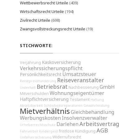
Wettbewerbsrecht Urteile
(409)
Wirtschaftsrecht Urteile
(194)
Zivilrecht Urteile
(698)
Zwangsvollstreckungsrecht Urteile
(19)
STICHWORTE:
Kaskoversicherung
Verjährung
Verkehrssicherungspflicht
Umsatzsteuer
Persönlichkeitsrecht
Reiseveranstalter
Reisepreisminderung
Betriebsrat
GmbH
Nachbesserung
Unterhalt
Wohnungseigentümer
Mitverschulden
Haftpflichtversicherung
Testament
Haftung
Absetzbarkeit
Schönheitsreparaturen
Gewährleistung
Mietverhältnis
Gleichbehandlung
Werbungskosten
Insolvenzverwalter
Arbeitsvertrag
Darlehen
Urheberrechtsschutz
AGB
fristlose Kündigung
Fahrverbot
Kindergeld
Widerrufsrecht
Unfallversicherung