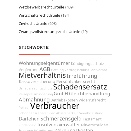
Wettbewerbsrecht Urteile
(409)
Wirtschaftsrecht Urteile
(194)
Zivilrecht Urteile
(698)
Zwangsvollstreckungsrecht Urteile
(19)
STICHWORTE:
Wohnungseigentümer
Kündigungsschutz
AGB
Verjährung
Haftung
Vertragsschluss
Fahrverbot
Mietverhältnis
Irreführung
Kaskoversicherung
Persönlichkeitsrecht
Schadensersatz
Urheberrechtsschutz
GmbH
Gleichbehandlung
Reisepreisminderung
Abmahnung
Betriebskosten
Widerrufsrecht
Verbraucher
Polizei
Schönheitsreparaturen
Absetzbarkeit
Gewährleistung
Schmerzensgeld
Darlehen
Testament
Insolvenzverwalter
Mitverschulden
Kindergeld
Werbungskosten
fristlose Kündigung