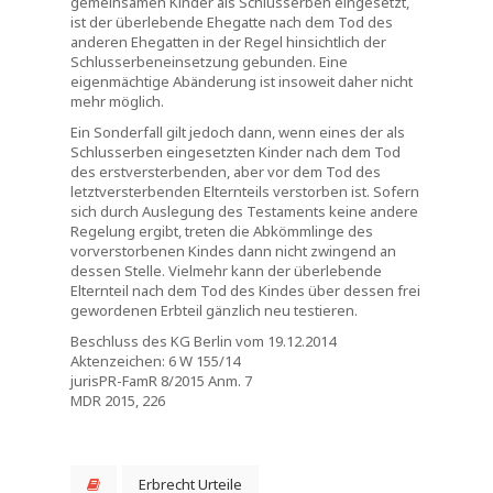
gemeinsamen Kinder als Schlusserben eingesetzt,
ist der überlebende Ehegatte nach dem Tod des
anderen Ehegatten in der Regel hinsichtlich der
Schlusserbeneinsetzung gebunden. Eine
eigenmächtige Abänderung ist insoweit daher nicht
mehr möglich.
Ein Sonderfall gilt jedoch dann, wenn eines der als
Schlusserben eingesetzten Kinder nach dem Tod
des erstversterbenden, aber vor dem Tod des
letztversterbenden Elternteils verstorben ist. Sofern
sich durch Auslegung des Testaments keine andere
Regelung ergibt, treten die Abkömmlinge des
vorverstorbenen Kindes dann nicht zwingend an
dessen Stelle. Vielmehr kann der überlebende
Elternteil nach dem Tod des Kindes über dessen frei
gewordenen Erbteil gänzlich neu testieren.
Beschluss des KG Berlin vom 19.12.2014
Aktenzeichen: 6 W 155/14
jurisPR-FamR 8/2015 Anm. 7
MDR 2015, 226
Erbrecht Urteile