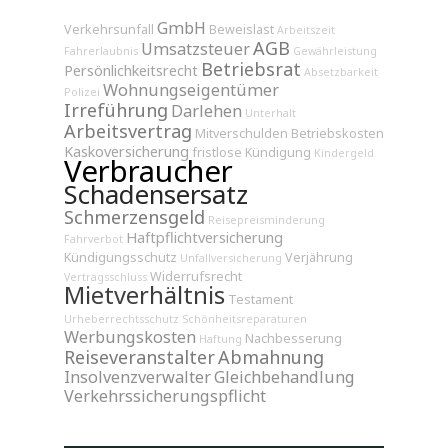
GmbH
Verkehrsunfall
Beweislast
Arbeitszeit
AGB
Umsatzsteuer
Fahrerlaubnis
Gewährleistung
Betriebsrat
Persönlichkeitsrecht
Absetzbarkeit
Wohnungseigentümer
Polizei
Irreführung
Darlehen
Unterhalt
Arbeitsvertrag
Mitverschulden
Betriebskosten
Kaskoversicherung
fristlose Kündigung
Kindergeld
Verbraucher
Schadensersatz
Schmerzensgeld
Reisepreisminderung
Haftpflichtversicherung
Fahrverbot
Kündigungsschutz
Verjährung
Unfallversicherung
Widerrufsrecht
Vertragsschluss
Mietverhältnis
Testament
Urheberrechtsschutz
Schönheitsreparaturen
Werbungskosten
Nachbesserung
Haftung
Reiseveranstalter
Abmahnung
Insolvenzverwalter
Gleichbehandlung
Verkehrssicherungspflicht