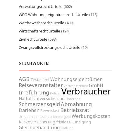
Verwaltungsrecht Urteile
(602)
WEG Wohnungseigentumsrecht Urteile
(118)
Wettbewerbsrecht Urteile
(409)
Wirtschaftsrecht Urteile
(194)
Zivilrecht Urteile
(698)
Zwangsvollstreckungsrecht Urteile
(19)
STICHWORTE:
AGB
Wohnungseigentümer
Testament
Reiseveranstalter
GmbH
Vertragsschluss
Verbraucher
Irreführung
Polizei
Haftpflichtversicherung
Unterhalt
Schmerzensgeld
Abmahnung
Betriebsrat
Darlehen
Beweislast
Werbungskosten
Urheberrechtsschutz
Kindergeld
Kaskoversicherung
fristlose Kündigung
Gleichbehandlung
Haftung