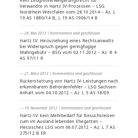
Kein Zeugnisverweigerungsrecht für
Verwandte in Hartz IV-Prozessen – LSG
Nordrhein-Westfalen vom 28.10.2014 – Az. L
19 AS 1880/14 B, L 19 AS 1906/14 B
― 24. Mai 2013
|
Kommentare sind geschlossen
Hartz IV: Hinzuziehung eines Rechtsanwalts
bei Widerspruch gegen geringfügige
Mahngebühr – BSG vom 02.11.2012 – Az. B 4
AS 97/11 R
― 21. März 2013
|
Kommentare sind geschlossen
Rückerstattung von Hartz IV-Leistungen nach
erkennbarem Behördenfehler – LSG Sachsen-
Anhalt vom 04.10.2012 – Az. L 5 AS 18/09
― 10. November 2012
|
Kommentare sind geschlossen
Hartz-IV: kein Mehrbedarf für Besuchsreisen
zum im Ausland lebenden Ehegatten –
Hessisches LSG vom 06.07.2012 – Az. L 7 AS
275/12 B ER