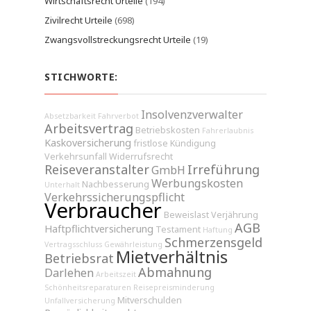
Wirtschaftsrecht Urteile
(194)
Zivilrecht Urteile
(698)
Zwangsvollstreckungsrecht Urteile
(19)
STICHWORTE:
Insolvenzverwalter
Absetzbarkeit
Fahrverbot
Arbeitsvertrag
Betriebskosten
Fahrerlaubnis
Kaskoversicherung
fristlose Kündigung
Verkehrsunfall
Widerrufsrecht
Reiseveranstalter
Irreführung
GmbH
Werbungskosten
Nachbesserung
Unterhalt
Verkehrssicherungspflicht
Verbraucher
Beweislast
Verjährung
AGB
Haftpflichtversicherung
Testament
Haftung
Schmerzensgeld
Vertragsschluss
Gewährleistung
Mietverhältnis
Betriebsrat
Abmahnung
Darlehen
Arbeitszeit
Schönheitsreparaturen
Reisepreisminderung
Mitverschulden
Unfallversicherung