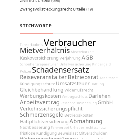
Zivilrecht Urteile
(698)
Zwangsvollstreckungsrecht Urteile
(19)
STICHWORTE:
Verbraucher
Fahrerlaubnis
Mietverhältnis
Absetzbarkeit
AGB
Kaskoversicherung
Verjährung
Schönheitsreparaturen
Unfallversicherung
Kindergeld
Schadensersatz
Polizei
Reiseveranstalter
Betriebsrat
Arbeitszeit
Umsatzsteuer
Kündigungsschutz
Haftung
Gleichbehandlung
Widerrufsrecht
Werbungskosten
Darlehen
Vertragsschluss
Arbeitsvertrag
GmbH
Reisepreisminderung
Verkehrssicherungspflicht
Schmerzensgeld
Betriebskosten
Abmahnung
Haftpflichtversicherung
Nachbesserung
Fahrverbot
Urheberrechtsschutz
fristlose Kündigung
Beweislast
Mitverschulden