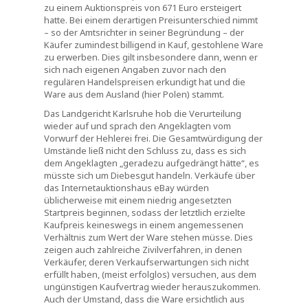
zu einem Auktionspreis von 671 Euro ersteigert
hatte. Bei einem derartigen Preisunterschied nimmt
– so der Amtsrichter in seiner Begründung – der
Käufer zumindest billigend in Kauf, gestohlene Ware
zu erwerben. Dies gilt insbesondere dann, wenn er
sich nach eigenen Angaben zuvor nach den
regulären Handelspreisen erkundigt hat und die
Ware aus dem Ausland (hier Polen) stammt.
Das Landgericht Karlsruhe hob die Verurteilung
wieder auf und sprach den Angeklagten vom
Vorwurf der Hehlerei frei. Die Gesamtwürdigung der
Umstände ließ nicht den Schluss zu, dass es sich
dem Angeklagten „geradezu aufgedrängt hätte“, es
müsste sich um Diebesgut handeln. Verkäufe über
das Internetauktionshaus eBay würden
üblicherweise mit einem niedrig angesetzten
Startpreis beginnen, sodass der letztlich erzielte
Kaufpreis keineswegs in einem angemessenen
Verhältnis zum Wert der Ware stehen müsse. Dies
zeigen auch zahlreiche Zivilverfahren, in denen
Verkäufer, deren Verkaufserwartungen sich nicht
erfüllt haben, (meist erfolglos) versuchen, aus dem
ungünstigen Kaufvertrag wieder herauszukommen.
Auch der Umstand, dass die Ware ersichtlich aus