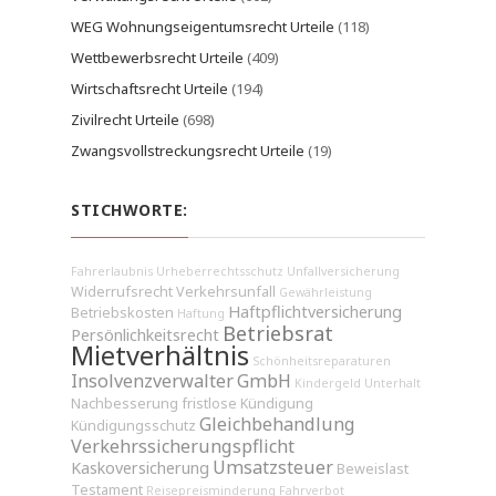
WEG Wohnungseigentumsrecht Urteile
(118)
Wettbewerbsrecht Urteile
(409)
Wirtschaftsrecht Urteile
(194)
Zivilrecht Urteile
(698)
Zwangsvollstreckungsrecht Urteile
(19)
STICHWORTE:
Fahrerlaubnis
Urheberrechtsschutz
Unfallversicherung
Widerrufsrecht
Verkehrsunfall
Gewährleistung
Haftpflichtversicherung
Betriebskosten
Haftung
Betriebsrat
Persönlichkeitsrecht
Mietverhältnis
Schönheitsreparaturen
Insolvenzverwalter
GmbH
Kindergeld
Unterhalt
Nachbesserung
fristlose Kündigung
Gleichbehandlung
Kündigungsschutz
Verkehrssicherungspflicht
Umsatzsteuer
Kaskoversicherung
Beweislast
Testament
Reisepreisminderung
Fahrverbot