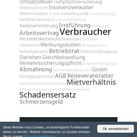
Umsatzsteuer
Haftpflichtversicherung
Insolvenzverwalter
Widerrufsrecht
Mitverschulden
Verkehrsunfall
Polizei
Gewährleistung
Nachbesserung
Reisepreisminderung
Irreführung
Kaskoversicherung
Arbeitszeit
Verbraucher
Arbeitsvertrag
Persönlichkeitsrecht
Beweislast
Unterhalt
Werbungskosten
Testament
Vertragsschluss
Betriebsrat
Betriebskosten
fristlose Kündigung
Darlehen
Gleichbehandlung
Verkehrssicherungspflicht
Urheberrechtsschutz
Abmahnung
GmbH
Schönheitsreparaturen
AGB
Reiseveranstalter
Kündigungsschutz
Mietverhältnis
Absetzbarkeit
Fahrerlaubnis
Fahrverbot
Kindergeld
Unfallversicherung
Schadensersatz
Schmerzensgeld
Diese Website nutzt Cookies, um bestmögliche Funktionalität
Ok, einverstanden
bieten zu können. Weitere Informationen zu Cookies erhalten
Sie in unserer
Datenschutzerklärung.