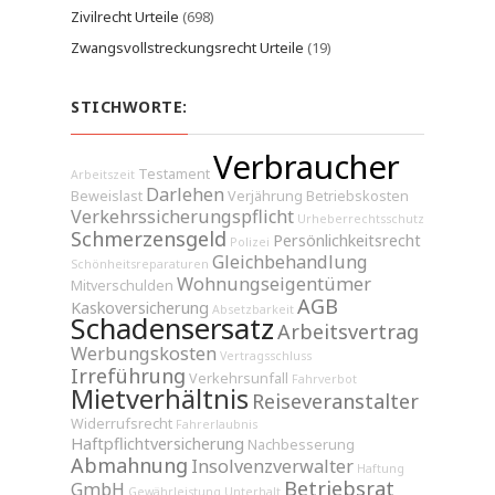
Zivilrecht Urteile
(698)
Zwangsvollstreckungsrecht Urteile
(19)
STICHWORTE:
Verbraucher
Testament
Arbeitszeit
Darlehen
Beweislast
Verjährung
Betriebskosten
Verkehrssicherungspflicht
Urheberrechtsschutz
Schmerzensgeld
Persönlichkeitsrecht
Polizei
Gleichbehandlung
Schönheitsreparaturen
Wohnungseigentümer
Mitverschulden
AGB
Kaskoversicherung
Absetzbarkeit
Schadensersatz
Arbeitsvertrag
Werbungskosten
Vertragsschluss
Irreführung
Verkehrsunfall
Fahrverbot
Mietverhältnis
Reiseveranstalter
Widerrufsrecht
Fahrerlaubnis
Haftpflichtversicherung
Nachbesserung
Abmahnung
Insolvenzverwalter
Haftung
Betriebsrat
GmbH
Gewährleistung
Unterhalt