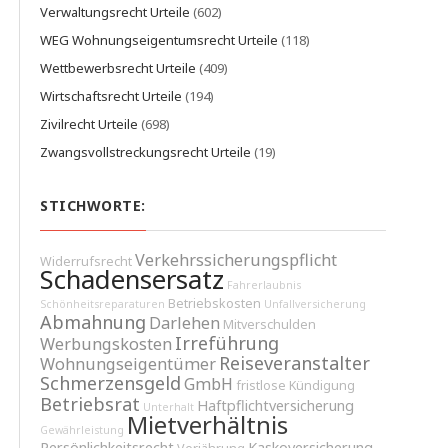
Verwaltungsrecht Urteile
(602)
WEG Wohnungseigentumsrecht Urteile
(118)
Wettbewerbsrecht Urteile
(409)
Wirtschaftsrecht Urteile
(194)
Zivilrecht Urteile
(698)
Zwangsvollstreckungsrecht Urteile
(19)
STICHWORTE:
Verkehrssicherungspflicht
Widerrufsrecht
Schadensersatz
Fahrerlaubnis
Betriebskosten
Schönheitsreparaturen
Unfallversicherung
Abmahnung
Darlehen
Mitverschulden
Irreführung
Werbungskosten
Reiseveranstalter
Wohnungseigentümer
Schmerzensgeld
GmbH
fristlose Kündigung
Betriebsrat
Haftpflichtversicherung
Unterhalt
Mietverhältnis
Gewährleistung
Persönlichkeitsrecht
Kaskoversicherung