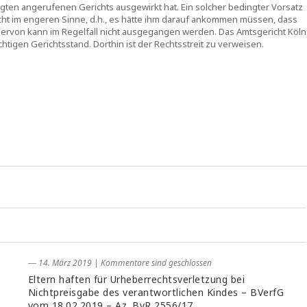
gten angerufenen Gerichts ausgewirkt hat. Ein solcher bedingter Vorsatz
bsicht im engeren Sinne, d.h., es hätte ihm darauf ankommen müssen, dass
ervon kann im Regelfall nicht ausgegangen werden. Das Amtsgericht Köln
chtigen Gerichtsstand. Dorthin ist der Rechtsstreit zu verweisen.
― 14. März 2019
|
Kommentare sind geschlossen
Eltern haften für Urheberrechtsverletzung bei
Nichtpreisgabe des verantwortlichen Kindes – BVerfG
vom 18.02.2019 – Az. BvR 2556/17