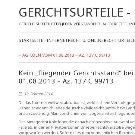
GERICHTSURTEILE 
GERICHTSURTEILE FÜR JEDEN VERSTÄNDLICH AUFBEREITET.
STARTSEITE
›
INTERNETRECHT U. ONLINERECHT URTEIL
– AG KÖLN VOM 01.08.2013 – AZ. 137 C 99/13
Kein „fliegender Gerichtsstand“ bei
01.08.2013 – Az. 137 C 99/13
10. Februar 2014
Da das Internet weltweit abrufbar ist, wirkt sich ein Verstoß g
Daher ist eigentlich jedes deutsche Zivilgericht (Amts- bzw. L
örtlich zuständig. Man spricht hier vom sogenannten fliegenden
Das Amtsgericht Köln lehnt die danach grenzenlose Auswahl un
Fälle ab, in denen Privatpersonen Urheberrechtsverstöße wege
vorgeworfen werden. Sofern dies dem vermeintlichen Rechtsver