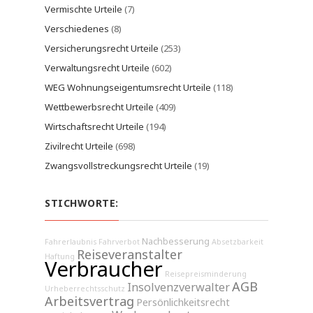
Vermischte Urteile
(7)
Verschiedenes
(8)
Versicherungsrecht Urteile
(253)
Verwaltungsrecht Urteile
(602)
WEG Wohnungseigentumsrecht Urteile
(118)
Wettbewerbsrecht Urteile
(409)
Wirtschaftsrecht Urteile
(194)
Zivilrecht Urteile
(698)
Zwangsvollstreckungsrecht Urteile
(19)
STICHWORTE:
Nachbesserung
Fahrerlaubnis
Fahrverbot
Absetzbarkeit
Reiseveranstalter
Haftung
Verbraucher
Reisepreisminderung
AGB
Insolvenzverwalter
Urheberrechtsschutz
Arbeitsvertrag
Persönlichkeitsrecht