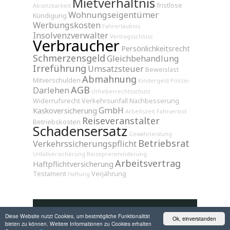
Mietverhältnis
fristlose
Absetzbarkeit
Wohnungseigentümer
Kündigung
Werbungskosten
Fahrerlaubnis
Insolvenzverwalter
Vertragsschluss
Verbraucher
Persönlichkeitsrecht
Schmerzensgeld
Gleichbehandlung
Irreführung
Umsatzsteuer
Beweislast
Abmahnung
Mitverschulden
Kindergeld
Polizei
AGB
Darlehen
Urheberrechtsschutz
Widerrufsrecht
Verkehrsunfall
Nachbesserung
GmbH
Kaskoversicherung
Arbeitszeit
Fahrverbot
Reiseveranstalter
Betriebskosten
Schadensersatz
Gewährleistung
Betriebsrat
Verkehrssicherungspflicht
Unfallversicherung
Reisepreisminderung
Arbeitsvertrag
Haftpflichtversicherung
Testament
Verjährung
Haftung
Diese Website nutzt Cookies, um bestmögliche Funktionalität
Ok, einverstanden
bieten zu können. Weitere Informationen zu Cookies erhalten