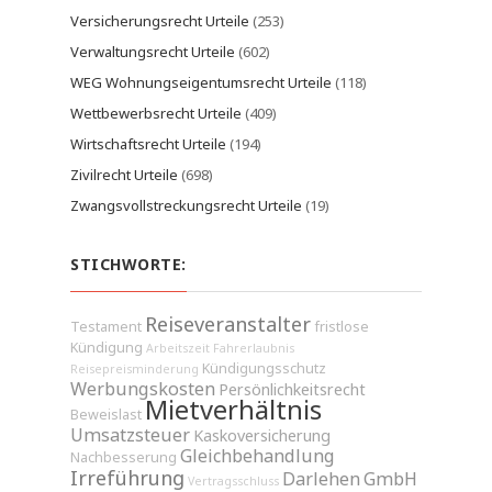
Versicherungsrecht Urteile
(253)
Verwaltungsrecht Urteile
(602)
WEG Wohnungseigentumsrecht Urteile
(118)
Wettbewerbsrecht Urteile
(409)
Wirtschaftsrecht Urteile
(194)
Zivilrecht Urteile
(698)
Zwangsvollstreckungsrecht Urteile
(19)
STICHWORTE:
Reiseveranstalter
Testament
fristlose
Kündigung
Arbeitszeit
Fahrerlaubnis
Kündigungsschutz
Reisepreisminderung
Werbungskosten
Persönlichkeitsrecht
Mietverhältnis
Beweislast
Umsatzsteuer
Kaskoversicherung
Gleichbehandlung
Nachbesserung
Irreführung
Darlehen
GmbH
Vertragsschluss