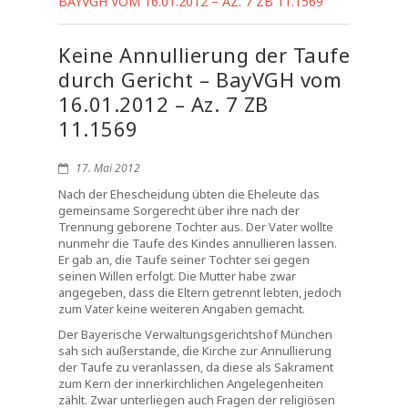
BAYVGH VOM 16.01.2012 – AZ. 7 ZB 11.1569
Keine Annullierung der Taufe
durch Gericht – BayVGH vom
16.01.2012 – Az. 7 ZB
11.1569
17. Mai 2012
Nach der Ehescheidung übten die Eheleute das
gemeinsame Sorgerecht über ihre nach der
Trennung geborene Tochter aus. Der Vater wollte
nunmehr die Taufe des Kindes annullieren lassen.
Er gab an, die Taufe seiner Tochter sei gegen
seinen Willen erfolgt. Die Mutter habe zwar
angegeben, dass die Eltern getrennt lebten, jedoch
zum Vater keine weiteren Angaben gemacht.
Der Bayerische Verwaltungsgerichtshof München
sah sich außerstande, die Kirche zur Annullierung
der Taufe zu veranlassen, da diese als Sakrament
zum Kern der innerkirchlichen Angelegenheiten
zählt. Zwar unterliegen auch Fragen der religiösen