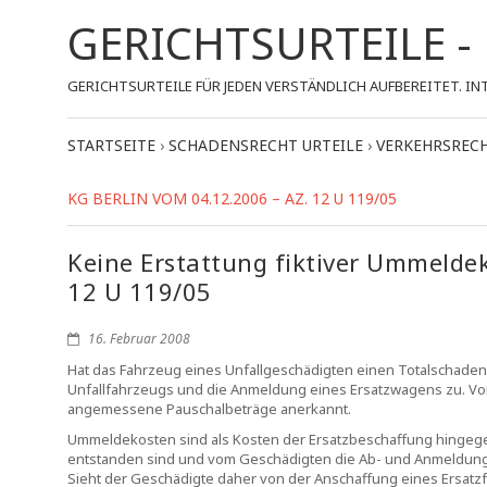
GERICHTSURTEILE 
GERICHTSURTEILE FÜR JEDEN VERSTÄNDLICH AUFBEREITET.
STARTSEITE
›
SCHADENSRECHT URTEILE
›
VERKEHRSRECH
KG BERLIN VOM 04.12.2006 – AZ. 12 U 119/05
Keine Erstattung fiktiver Ummeldek
12 U 119/05
16. Februar 2008
Hat das Fahrzeug eines Unfallgeschädigten einen Totalschaden e
Unfallfahrzeugs und die Anmeldung eines Ersatzwagens zu. V
angemessene Pauschalbeträge anerkannt.
Ummeldekosten sind als Kosten der Ersatzbeschaffung hingegen 
entstanden sind und vom Geschädigten die Ab- und Anmeldung
Sieht der Geschädigte daher von der Anschaffung eines Ersatzf