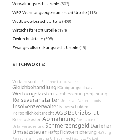
Verwaltungsrecht Urteile
(602)
WEG Wohnungseigentumsrecht Urteile
(118)
Wettbewerbsrecht Urteile
(409)
Wirtschaftsrecht Urteile
(194)
Zivilrecht Urteile
(698)
Zwangsvollstreckungsrecht Urteile
(19)
STICHWORTE:
Verkehrsunfall
Schönheitsreparaturen
Gleichbehandlung
Kündigungsschutz
Werbungskosten
Nachbesserung
Verjährung
Reiseveranstalter
Unterhalt
Fahrerlaubnis
Insolvenzverwalter
Mitverschulden
AGB
Betriebsrat
Persönlichkeitsrecht
Abmahnung
Betriebskosten
Absetzbarkeit
Schmerzensgeld
Darlehen
Unfallversicherung
Umsatzsteuer
Haftpflichtversicherung
Haftung
Reisepreisminderung
Urheberrechtsschutz
Polizei