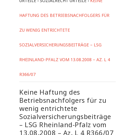
URTEILE
›
SOZIALRECHT URTEILE
›
KEINE
HAFTUNG DES BETRIEBSNACHFOLGERS FÜR
ZU WENIG ENTRICHTETE
SOZIALVERSICHERUNGSBEITRÄGE – LSG
RHEINLAND-PFALZ VOM 13.08.2008 – AZ. L 4
R366/07
Keine Haftung des
Betriebsnachfolgers für zu
wenig entrichtete
Sozialversicherungsbeiträge
– LSG Rheinland-Pfalz vom
13.08.2008 – Az. L 4 R366/07