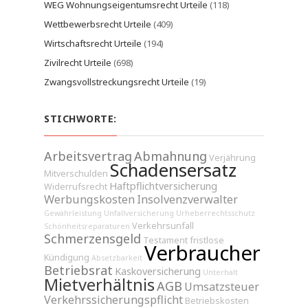
WEG Wohnungseigentumsrecht Urteile
(118)
Wettbewerbsrecht Urteile
(409)
Wirtschaftsrecht Urteile
(194)
Zivilrecht Urteile
(698)
Zwangsvollstreckungsrecht Urteile
(19)
STICHWORTE:
Arbeitsvertrag
Abmahnung
Verjährung
Schadensersatz
Mitverschulden
Haftpflichtversicherung
Widerrufsrecht
Werbungskosten
Insolvenzverwalter
Gewährleistung
Unfallversicherung
Urheberrechtsschutz
Verkehrsunfall
Schönheitsreparaturen
Schmerzensgeld
Testament
fristlose
Verbraucher
Kündigung
Absetzbarkeit
Betriebsrat
Kaskoversicherung
Unterhalt
Mietverhältnis
AGB
Umsatzsteuer
Verkehrssicherungspflicht
Betriebskosten