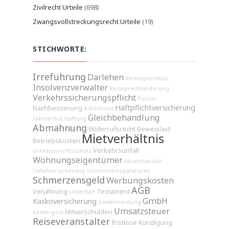
Zivilrecht Urteile
(698)
Zwangsvollstreckungsrecht Urteile
(19)
STICHWORTE:
Irreführung
Darlehen
Vertragsschluss
Insolvenzverwalter
Reisepreisminderung
Verkehrssicherungspflicht
Polizei
Haftpflichtversicherung
Nachbesserung
Arbeitszeit
Gleichbehandlung
Fahrverbot
Haftung
Abmahnung
Widerrufsrecht
Beweislast
Mietverhältnis
Betriebskosten
Verkehrsunfall
Urheberrechtsschutz
Wohnungseigentümer
Absetzbarkeit
Unfallversicherung
Schönheitsreparaturen
Schmerzensgeld
Werbungskosten
AGB
Verjährung
Testament
Unterhalt
GmbH
Kaskoversicherung
Gewährleistung
Umsatzsteuer
Mitverschulden
Kindergeld
Reiseveranstalter
fristlose Kündigung