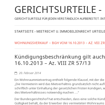
GERICHTSURTEILE 
GERICHTSURTEILE FÜR JEDEN VERSTÄNDLICH AUFBEREITET.
STARTSEITE
›
MIETRECHT U. IMMOBILIENRECHT URTEIL
WOHNUNGSVERKAUF – BGH VOM 16.10.2013 – AZ. VIII ZR
Kündigungsbeschränkung gilt auc
16.10.2013 – Az. VIII ZR 57/13
20. Februar 2014
Ein Wohnraummietvertrag enthielt folgende Klausel, mit der di
„Die Vermieterin wird das Mietverhältnis grundsätzlich nicht a
schriftlich unter Einhaltung der gesetzlichen Fristen kündigen
des Mietverhältnisses notwendig machen ….“
Der Bundesgerichtshof hat entschieden, dass eine solche Kü
Gültigkeit behält, da der Erwerber des vermieteten Wohnraums a