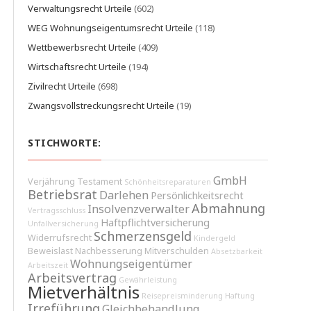
Verwaltungsrecht Urteile
(602)
WEG Wohnungseigentumsrecht Urteile
(118)
Wettbewerbsrecht Urteile
(409)
Wirtschaftsrecht Urteile
(194)
Zivilrecht Urteile
(698)
Zwangsvollstreckungsrecht Urteile
(19)
STICHWORTE:
GmbH
Verjährung
Testament
Schönheitsreparaturen
Betriebsrat
Darlehen
Persönlichkeitsrecht
Abmahnung
Insolvenzverwalter
Vertragsschluss
Haftpflichtversicherung
Unfallversicherung
Schmerzensgeld
Widerrufsrecht
Kindergeld
Beweislast
Nachbesserung
Mitverschulden
Absetzbarkeit
Wohnungseigentümer
Arbeitszeit
Arbeitsvertrag
Gewährleistung
Mietverhältnis
Reisepreisminderung
Haftung
Irreführung
Gleichbehandlung