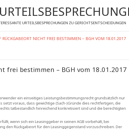
- URTEILSBESPRECHUNG
 INTERESSANTE URTEILSBESPRECHUNGEN ZU GERICHTSENTSCHEIDUNGEN
 RÜCKGABEORT NICHT FREI BESTIMMEN – BGH VOM 18.01.2017
ht frei bestimmen – BGH vom 18.01.2017
erwender ein einseitiges Leistungsbestimmungsrecht grundsätzlich nur
s setzt voraus, dass gewichtige (Sach-)Gründe dies rechtfertigen, die
s tatbestandlich hinreichend konkretisiert sind und die berechtigten
üllt, wenn sich ein Leasinggeber in seinen AGB vorbehält, bei
g den Rückgabeort für den Leasinggegenstand vorzuschreiben. Der