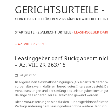
GERICHTSURTEILE 
GERICHTSURTEILE FÜR JEDEN VERSTÄNDLICH AUFBEREITET.
STARTSEITE
›
ZIVILRECHT URTEILE
›
LEASINGGEBER DARF
– AZ. VIII ZR 263/15
Leasinggeber darf Rückgabeort nic
– Az. VIII ZR 263/15
28. Juli 2017
In Allgemeinen Geschäftsbedingungen (AGB) darf sich deren V
vorbehalten, wenn dafür ein berechtigtes Interesse besteht. Da
Voraussetzungen und der Umfang des Leistungsbestimmungsrecht
Belange des anderen Teils ausreichend gewahrt werden.
Diese Voraussetzungen sind für den Bundesgerichtshof nicht erf
Vertragsänderung dem Leasingnehmer ohne weitere Begründun