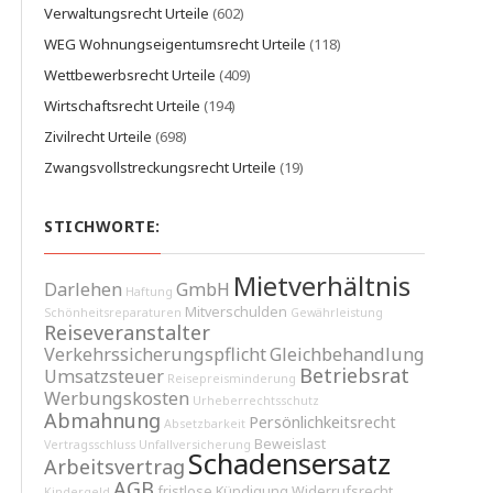
Verwaltungsrecht Urteile
(602)
WEG Wohnungseigentumsrecht Urteile
(118)
Wettbewerbsrecht Urteile
(409)
Wirtschaftsrecht Urteile
(194)
Zivilrecht Urteile
(698)
Zwangsvollstreckungsrecht Urteile
(19)
STICHWORTE:
Mietverhältnis
Darlehen
GmbH
Haftung
Mitverschulden
Schönheitsreparaturen
Gewährleistung
Reiseveranstalter
Verkehrssicherungspflicht
Gleichbehandlung
Betriebsrat
Umsatzsteuer
Reisepreisminderung
Werbungskosten
Urheberrechtsschutz
Abmahnung
Persönlichkeitsrecht
Absetzbarkeit
Beweislast
Vertragsschluss
Unfallversicherung
Schadensersatz
Arbeitsvertrag
AGB
fristlose Kündigung
Widerrufsrecht
Kindergeld