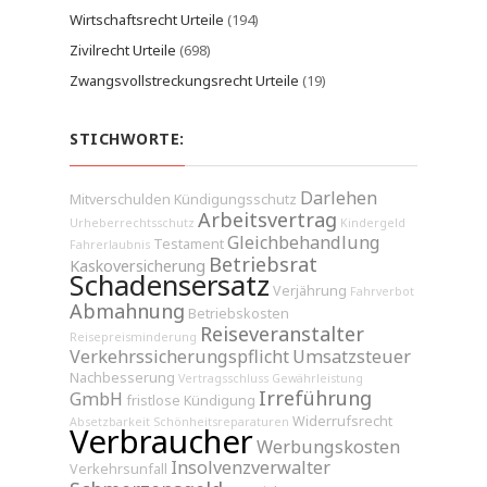
Wirtschaftsrecht Urteile
(194)
Zivilrecht Urteile
(698)
Zwangsvollstreckungsrecht Urteile
(19)
STICHWORTE:
Darlehen
Mitverschulden
Kündigungsschutz
Arbeitsvertrag
Urheberrechtsschutz
Kindergeld
Gleichbehandlung
Testament
Fahrerlaubnis
Betriebsrat
Kaskoversicherung
Schadensersatz
Verjährung
Fahrverbot
Abmahnung
Betriebskosten
Reiseveranstalter
Reisepreisminderung
Verkehrssicherungspflicht
Umsatzsteuer
Nachbesserung
Vertragsschluss
Gewährleistung
Irreführung
GmbH
fristlose Kündigung
Widerrufsrecht
Absetzbarkeit
Schönheitsreparaturen
Verbraucher
Werbungskosten
Insolvenzverwalter
Verkehrsunfall