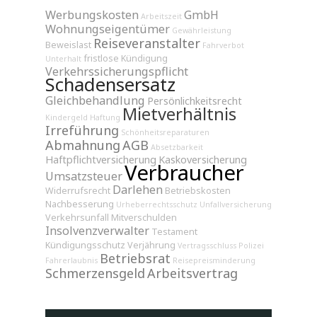
Werbungskosten
GmbH
Arbeitszeit
Wohnungseigentümer
Gewährleistung
Reiseveranstalter
Beweislast
Fahrverbot
fristlose Kündigung
Unterhalt
Verkehrssicherungspflicht
Schadensersatz
Gleichbehandlung
Persönlichkeitsrecht
Mietverhältnis
Kindergeld
Haftung
Irreführung
Schönheitsreparaturen
Abmahnung
AGB
Absetzbarkeit
Haftpflichtversicherung
Kaskoversicherung
Verbraucher
Umsatzsteuer
Darlehen
Widerrufsrecht
Betriebskosten
Nachbesserung
Urheberrechtsschutz
Unfallversicherung
Verkehrsunfall
Mitverschulden
Insolvenzverwalter
Testament
Kündigungsschutz
Verjährung
Vertragsschluss
Polizei
Betriebsrat
Fahrerlaubnis
Reisepreisminderung
Schmerzensgeld
Arbeitsvertrag