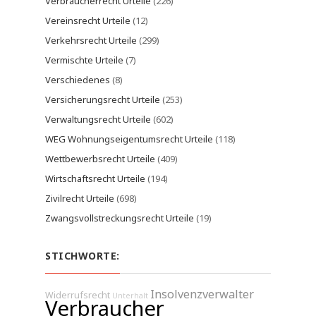
Verbraucherrecht Urteile
(226)
Vereinsrecht Urteile
(12)
Verkehrsrecht Urteile
(299)
Vermischte Urteile
(7)
Verschiedenes
(8)
Versicherungsrecht Urteile
(253)
Verwaltungsrecht Urteile
(602)
WEG Wohnungseigentumsrecht Urteile
(118)
Wettbewerbsrecht Urteile
(409)
Wirtschaftsrecht Urteile
(194)
Zivilrecht Urteile
(698)
Zwangsvollstreckungsrecht Urteile
(19)
STICHWORTE:
Insolvenzverwalter
Widerrufsrecht
Unterhalt
Verbraucher