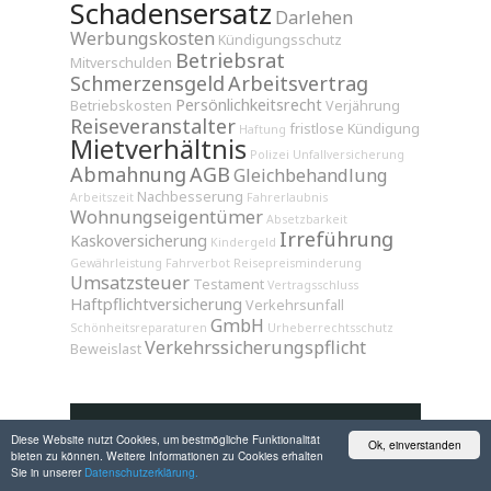
Schadensersatz
Darlehen
Werbungskosten
Kündigungsschutz
Betriebsrat
Mitverschulden
Schmerzensgeld
Arbeitsvertrag
Persönlichkeitsrecht
Betriebskosten
Verjährung
Reiseveranstalter
fristlose Kündigung
Haftung
Mietverhältnis
Polizei
Unfallversicherung
Abmahnung
AGB
Gleichbehandlung
Nachbesserung
Arbeitszeit
Fahrerlaubnis
Wohnungseigentümer
Absetzbarkeit
Irreführung
Kaskoversicherung
Kindergeld
Gewährleistung
Fahrverbot
Reisepreisminderung
Umsatzsteuer
Testament
Vertragsschluss
Haftpflichtversicherung
Verkehrsunfall
GmbH
Schönheitsreparaturen
Urheberrechtsschutz
Verkehrssicherungspflicht
Beweislast
Diese Website nutzt Cookies, um bestmögliche Funktionalität
Ok, einverstanden
bieten zu können. Weitere Informationen zu Cookies erhalten
Sie in unserer
Datenschutzerklärung.