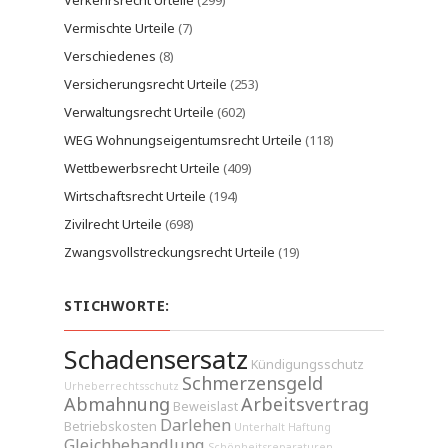
Verkehrsrecht Urteile
(299)
Vermischte Urteile
(7)
Verschiedenes
(8)
Versicherungsrecht Urteile
(253)
Verwaltungsrecht Urteile
(602)
WEG Wohnungseigentumsrecht Urteile
(118)
Wettbewerbsrecht Urteile
(409)
Wirtschaftsrecht Urteile
(194)
Zivilrecht Urteile
(698)
Zwangsvollstreckungsrecht Urteile
(19)
STICHWORTE:
Schadensersatz
Kündigungsschutz
Schmerzensgeld
Urheberrechtsschutz
Abmahnung
Arbeitsvertrag
Beweislast
Darlehen
Betriebskosten
Unterhalt
Haftung
Gleichbehandlung
Schönheitsreparaturen