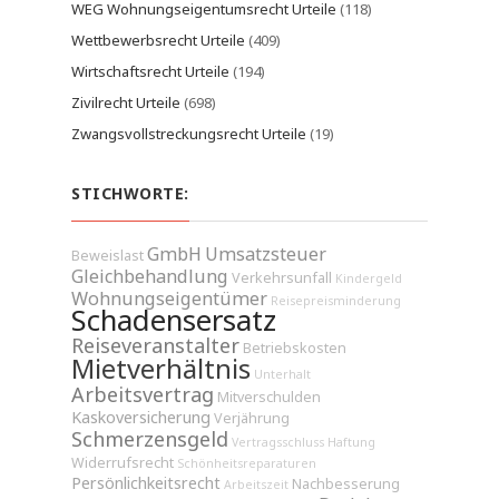
WEG Wohnungseigentumsrecht Urteile
(118)
Wettbewerbsrecht Urteile
(409)
Wirtschaftsrecht Urteile
(194)
Zivilrecht Urteile
(698)
Zwangsvollstreckungsrecht Urteile
(19)
STICHWORTE:
GmbH
Umsatzsteuer
Beweislast
Gleichbehandlung
Verkehrsunfall
Kindergeld
Wohnungseigentümer
Reisepreisminderung
Schadensersatz
Reiseveranstalter
Betriebskosten
Mietverhältnis
Unterhalt
Arbeitsvertrag
Mitverschulden
Kaskoversicherung
Verjährung
Schmerzensgeld
Vertragsschluss
Haftung
Widerrufsrecht
Schönheitsreparaturen
Persönlichkeitsrecht
Nachbesserung
Arbeitszeit