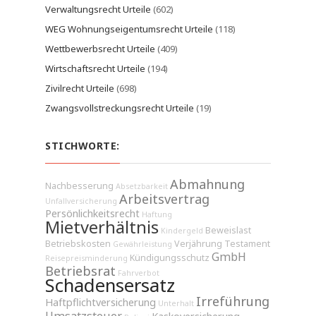
Verwaltungsrecht Urteile
(602)
WEG Wohnungseigentumsrecht Urteile
(118)
Wettbewerbsrecht Urteile
(409)
Wirtschaftsrecht Urteile
(194)
Zivilrecht Urteile
(698)
Zwangsvollstreckungsrecht Urteile
(19)
STICHWORTE:
Abmahnung
Nachbesserung
Absetzbarkeit
Arbeitsvertrag
Unfallversicherung
Persönlichkeitsrecht
Haftung
Mietverhältnis
Beweislast
Kindergeld
Betriebskosten
Verjährung
Testament
Gewährleistung
GmbH
Kündigungsschutz
Reisepreisminderung
Betriebsrat
Fahrverbot
Schadensersatz
Irreführung
Haftpflichtversicherung
Unterhalt