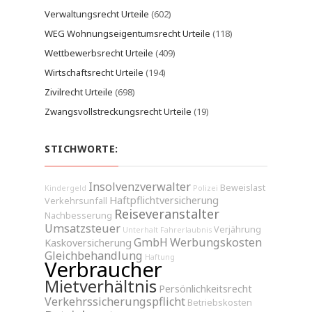
Verwaltungsrecht Urteile
(602)
WEG Wohnungseigentumsrecht Urteile
(118)
Wettbewerbsrecht Urteile
(409)
Wirtschaftsrecht Urteile
(194)
Zivilrecht Urteile
(698)
Zwangsvollstreckungsrecht Urteile
(19)
STICHWORTE:
Insolvenzverwalter
Beweislast
Kindergeld
Polizei
Haftpflichtversicherung
Verkehrsunfall
Reiseveranstalter
Nachbesserung
Umsatzsteuer
Verjährung
Unterhalt
Fahrerlaubnis
GmbH
Werbungskosten
Kaskoversicherung
Gleichbehandlung
Haftung
Verbraucher
Mietverhältnis
Persönlichkeitsrecht
Verkehrssicherungspflicht
Betriebskosten