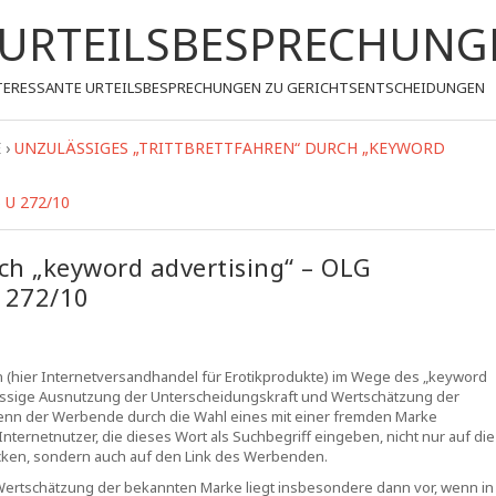
- URTEILSBESPRECHUNG
 INTERESSANTE URTEILSBESPRECHUNGEN ZU GERICHTSENTSCHEIDUNGEN
E
›
UNZULÄSSIGES „TRITTBRETTFAHREN“ DURCH „KEYWORD
 U 272/10
rch „keyword advertising“ – OLG
U 272/10
n (hier Internetversandhandel für Erotikprodukte) im Wege des „keyword
lässige Ausnutzung der Unterscheidungskraft und Wertschätzung der
l, wenn der Werbende durch die Wahl eines mit einer fremden Marke
Internetnutzer, die dieses Wort als Suchbegriff eingeben, nicht nur auf die
cken, sondern auch auf den Link des Werbenden.
Wertschätzung der bekannten Marke liegt insbesondere dann vor, wenn in