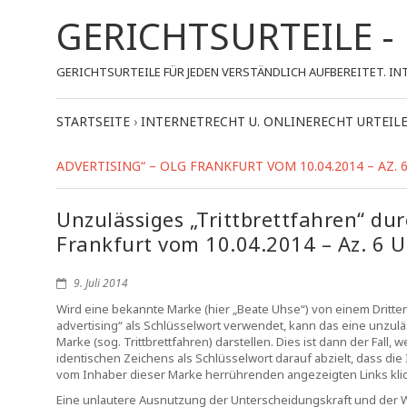
GERICHTSURTEILE 
GERICHTSURTEILE FÜR JEDEN VERSTÄNDLICH AUFBEREITET.
STARTSEITE
›
INTERNETRECHT U. ONLINERECHT URTEIL
ADVERTISING“ – OLG FRANKFURT VOM 10.04.2014 – AZ. 6
Unzulässiges „Trittbrettfahren“ du
Frankfurt vom 10.04.2014 – Az. 6 
9. Juli 2014
Wird eine bekannte Marke (hier „Beate Uhse“) von einem Dritte
advertising“ als Schlüsselwort verwendet, kann das eine unzu
Marke (sog. Trittbrettfahren) darstellen. Dies ist dann der Fal
identischen Zeichens als Schlüsselwort darauf abzielt, dass die 
vom Inhaber dieser Marke herrührenden angezeigten Links kli
Eine unlautere Ausnutzung der Unterscheidungskraft und der 