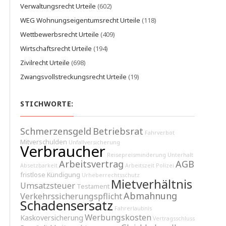
Verwaltungsrecht Urteile
(602)
WEG Wohnungseigentumsrecht Urteile
(118)
Wettbewerbsrecht Urteile
(409)
Wirtschaftsrecht Urteile
(194)
Zivilrecht Urteile
(698)
Zwangsvollstreckungsrecht Urteile
(19)
STICHWORTE:
Schmerzensgeld
Betriebsrat
Fahrverbot
Mitverschulden
Unfallversicherung
Verbraucher
Reisepreisminderung
Unterhalt
Arbeitsvertrag
AGB
Absetzbarkeit
Arbeitszeit
Polizei
fristlose Kündigung
Urheberrechtsschutz
Mietverhältnis
Umsatzsteuer
Testament
Abmahnung
Verkehrssicherungspflicht
Schadensersatz
Fahrerlaubnis
Werbungskosten
Kaskoversicherung
Vertragsschluss