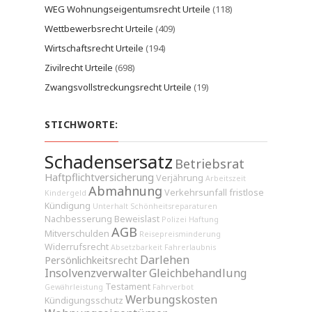
WEG Wohnungseigentumsrecht Urteile
(118)
Wettbewerbsrecht Urteile
(409)
Wirtschaftsrecht Urteile
(194)
Zivilrecht Urteile
(698)
Zwangsvollstreckungsrecht Urteile
(19)
STICHWORTE:
Schadensersatz
Betriebsrat
Haftpflichtversicherung
Verjährung
Arbeitszeit
Abmahnung
Verkehrsunfall
fristlose
Kindergeld
Kündigung
Unterhalt
Schönheitsreparaturen
Nachbesserung
Beweislast
Polizei
Haftung
AGB
Mitverschulden
Reisepreisminderung
Widerrufsrecht
Absetzbarkeit
Fahrerlaubnis
Darlehen
Persönlichkeitsrecht
Insolvenzverwalter
Gleichbehandlung
Testament
Gewährleistung
Fahrverbot
Werbungskosten
Kündigungsschutz