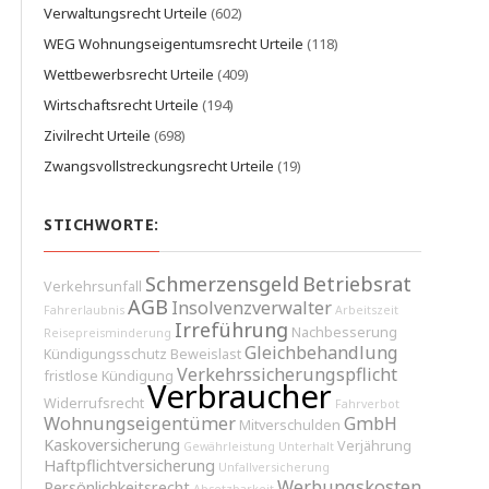
Verwaltungsrecht Urteile
(602)
WEG Wohnungseigentumsrecht Urteile
(118)
Wettbewerbsrecht Urteile
(409)
Wirtschaftsrecht Urteile
(194)
Zivilrecht Urteile
(698)
Zwangsvollstreckungsrecht Urteile
(19)
STICHWORTE:
Schmerzensgeld
Betriebsrat
Verkehrsunfall
AGB
Insolvenzverwalter
Fahrerlaubnis
Arbeitszeit
Irreführung
Nachbesserung
Reisepreisminderung
Gleichbehandlung
Kündigungsschutz
Beweislast
Verkehrssicherungspflicht
fristlose Kündigung
Verbraucher
Widerrufsrecht
Fahrverbot
Wohnungseigentümer
GmbH
Mitverschulden
Kaskoversicherung
Verjährung
Gewährleistung
Unterhalt
Haftpflichtversicherung
Unfallversicherung
Werbungskosten
Persönlichkeitsrecht