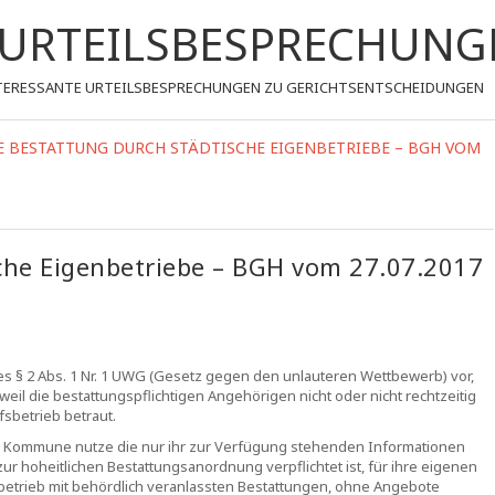
- URTEILSBESPRECHUNG
 INTERESSANTE URTEILSBESPRECHUNGEN ZU GERICHTSENTSCHEIDUNGEN
E BESTATTUNG DURCH STÄDTISCHE EIGENBETRIEBE – BGH VOM
sche Eigenbetriebe – BGH vom 27.07.2017
s § 2 Abs. 1 Nr. 1 UWG (Gesetz gegen den unlauteren Wettbewerb) vor,
weil die bestattungspflichtigen Angehörigen nicht oder nicht rechtzeitig
fsbetrieb betraut.
 Kommune nutze die nur ihr zur Verfügung stehenden Informationen
r hoheitlichen Bestattungsanordnung verpflichtet ist, für ihre eigenen
betrieb mit behördlich veranlassten Bestattungen, ohne Angebote