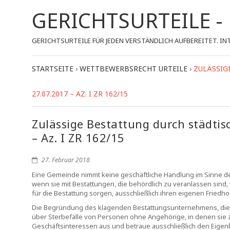
GERICHTSURTEILE 
GERICHTSURTEILE FÜR JEDEN VERSTÄNDLICH AUFBEREITET.
STARTSEITE
›
WETTBEWERBSRECHT URTEILE
›
ZULÄSSIG
27.07.2017 – AZ. I ZR 162/15
Zulässige Bestattung durch städti
– Az. I ZR 162/15
27. Februar 2018
Eine Gemeinde nimmt keine geschäftliche Handlung im Sinne de
wenn sie mit Bestattungen, die behördlich zu veranlassen sind, 
für die Bestattung sorgen, ausschließlich ihren eigenen Friedho
Die Begründung des klagenden Bestattungsunternehmens, die
über Sterbefälle von Personen ohne Angehörige, in denen sie zu
Geschäftsinteressen aus und betraue ausschließlich den Eigen