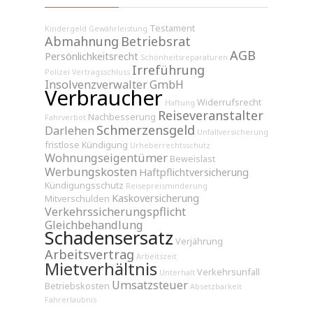
Testament
Kindergeld
Gewährleistung
Abmahnung
Betriebsrat
AGB
Persönlichkeitsrecht
Schönheitsreparaturen
Irreführung
Polizei
Vertragsschluss
Insolvenzverwalter
GmbH
Verbraucher
Widerrufsrecht
Haftung
Reiseveranstalter
Nachbesserung
Fahrverbot
Schmerzensgeld
Darlehen
Unfallversicherung
fristlose Kündigung
Urheberrechtsschutz
Wohnungseigentümer
Beweislast
Werbungskosten
Haftpflichtversicherung
Kündigungsschutz
Reisepreisminderung
Kaskoversicherung
Mitverschulden
Verkehrssicherungspflicht
Gleichbehandlung
Schadensersatz
Verjährung
Arbeitsvertrag
Arbeitszeit
Mietverhältnis
Verkehrsunfall
Unterhalt
Umsatzsteuer
Betriebskosten
Absetzbarkeit
Fahrerlaubnis