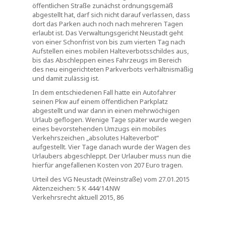
öffentlichen Straße zunächst ordnungsgemäß
abgestellt hat, darf sich nicht darauf verlassen, dass
dort das Parken auch noch nach mehreren Tagen
erlaubt ist. Das Verwaltungsgericht Neustadt geht
von einer Schonfrist von bis zum vierten Tag nach
Aufstellen eines mobilen Halteverbotsschildes aus,
bis das Abschleppen eines Fahrzeugs im Bereich
des neu eingerichteten Parkverbots verhältnismäßig
und damit zulässig ist.
In dem entschiedenen Fall hatte ein Autofahrer
seinen Pkw auf einem öffentlichen Parkplatz
abgestellt und war dann in einen mehrwöchigen
Urlaub geflogen. Wenige Tage später wurde wegen
eines bevorstehenden Umzugs ein mobiles
Verkehrszeichen „absolutes Halteverbot“
aufgestellt. Vier Tage danach wurde der Wagen des
Urlaubers abgeschleppt. Der Urlauber muss nun die
hierfür angefallenen Kosten von 207 Euro tragen.
Urteil des VG Neustadt (Weinstraße) vom 27.01.2015
Aktenzeichen: 5 K 444/14.NW
Verkehrsrecht aktuell 2015, 86