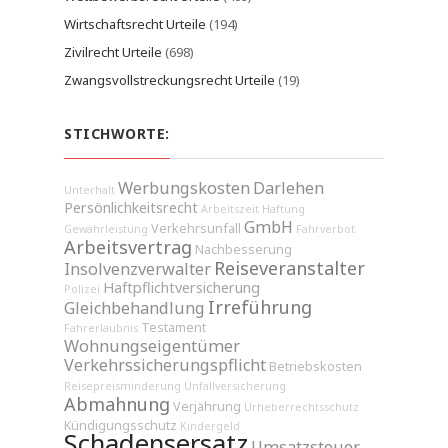
Wirtschaftsrecht Urteile
(194)
Zivilrecht Urteile
(698)
Zwangsvollstreckungsrecht Urteile
(19)
STICHWORTE:
Werbungskosten
Darlehen
Unterhalt
Persönlichkeitsrecht
Arbeitszeit
Haftung
GmbH
Verkehrsunfall
Gewährleistung
Fahrverbot
Arbeitsvertrag
Nachbesserung
Reiseveranstalter
Insolvenzverwalter
Haftpflichtversicherung
Polizei
Irreführung
Gleichbehandlung
Testament
Fahrerlaubnis
Wohnungseigentümer
Verkehrssicherungspflicht
Betriebskosten
Reisepreisminderung
Unfallversicherung
Abmahnung
Verjährung
Urheberrechtsschutz
Kündigungsschutz
Kindergeld
Schadensersatz
Umsatzsteuer