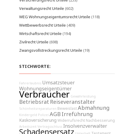
Versicherungsrecht Urteile
(253)
Verwaltungsrecht Urteile
(602)
WEG Wohnungseigentumsrecht Urteile
(118)
Wettbewerbsrecht Urteile
(409)
Wirtschaftsrecht Urteile
(194)
Zivilrecht Urteile
(698)
Zwangsvollstreckungsrecht Urteile
(19)
STICHWORTE:
Umsatzsteuer
Fahrerlaubnis
Wohnungseigentümer
Verbraucher
Gewährleistung
Betriebsrat
Reiseveranstalter
Abmahnung
Beweislast
Schönheitsreparaturen
AGB
Irreführung
Kindergeld
Polizei
Kaskoversicherung
Widerrufsrecht
Nachbesserung
Insolvenzverwalter
Arbeitszeit
Vertragsschluss
Schadensersatz
Testament
Unterhalt