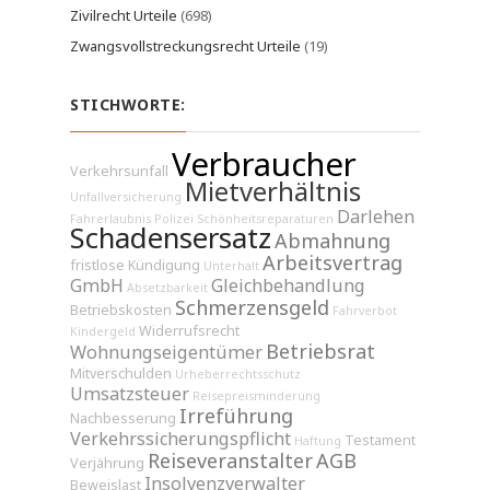
Zivilrecht Urteile
(698)
Zwangsvollstreckungsrecht Urteile
(19)
STICHWORTE:
Verbraucher
Verkehrsunfall
Mietverhältnis
Unfallversicherung
Darlehen
Fahrerlaubnis
Polizei
Schönheitsreparaturen
Schadensersatz
Abmahnung
Arbeitsvertrag
fristlose Kündigung
Unterhalt
GmbH
Gleichbehandlung
Absetzbarkeit
Schmerzensgeld
Betriebskosten
Fahrverbot
Widerrufsrecht
Kindergeld
Betriebsrat
Wohnungseigentümer
Mitverschulden
Urheberrechtsschutz
Umsatzsteuer
Reisepreisminderung
Irreführung
Nachbesserung
Verkehrssicherungspflicht
Testament
Haftung
Reiseveranstalter
AGB
Verjährung
Insolvenzverwalter
Beweislast