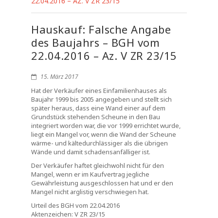
22.04.2016 – AZ. V ZR 23/15
Hauskauf: Falsche Angabe
des Baujahrs – BGH vom
22.04.2016 – Az. V ZR 23/15
15. März 2017
Hat der Verkäufer eines Einfamilienhauses als
Baujahr 1999 bis 2005 angegeben und stellt sich
später heraus, dass eine Wand einer auf dem
Grundstück stehenden Scheune in den Bau
integriert worden war, die vor 1999 errichtet wurde,
liegt ein Mangel vor, wenn die Wand der Scheune
wärme- und kältedurchlässiger als die übrigen
Wände und damit schadensanfälliger ist.
Der Verkäufer haftet gleichwohl nicht für den
Mangel, wenn er im Kaufvertrag jegliche
Gewährleistung ausgeschlossen hat und er den
Mangel nicht arglistig verschwiegen hat.
Urteil des BGH vom 22.04.2016
Aktenzeichen: V ZR 23/15