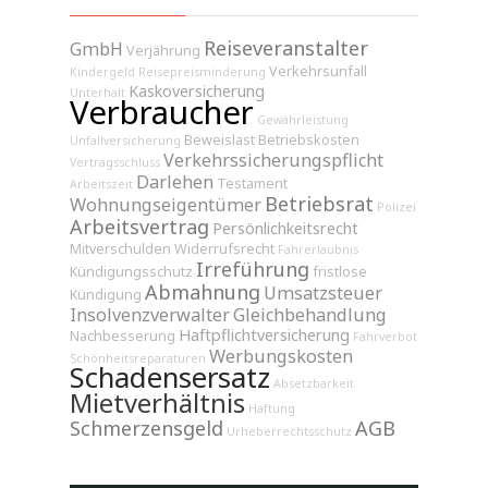
Reiseveranstalter
GmbH
Verjährung
Verkehrsunfall
Kindergeld
Reisepreisminderung
Kaskoversicherung
Unterhalt
Verbraucher
Gewährleistung
Beweislast
Betriebskosten
Unfallversicherung
Verkehrssicherungspflicht
Vertragsschluss
Darlehen
Testament
Arbeitszeit
Betriebsrat
Wohnungseigentümer
Polizei
Arbeitsvertrag
Persönlichkeitsrecht
Mitverschulden
Widerrufsrecht
Fahrerlaubnis
Irreführung
Kündigungsschutz
fristlose
Abmahnung
Umsatzsteuer
Kündigung
Insolvenzverwalter
Gleichbehandlung
Haftpflichtversicherung
Nachbesserung
Fahrverbot
Werbungskosten
Schönheitsreparaturen
Schadensersatz
Absetzbarkeit
Mietverhältnis
Haftung
Schmerzensgeld
AGB
Urheberrechtsschutz