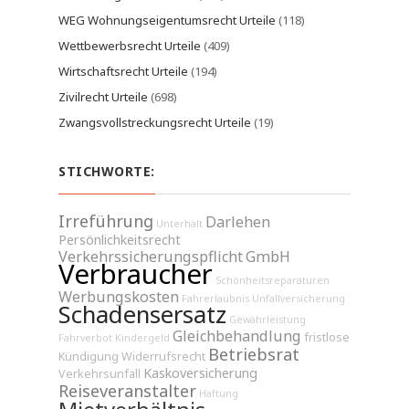
WEG Wohnungseigentumsrecht Urteile
(118)
Wettbewerbsrecht Urteile
(409)
Wirtschaftsrecht Urteile
(194)
Zivilrecht Urteile
(698)
Zwangsvollstreckungsrecht Urteile
(19)
STICHWORTE:
Irreführung
Darlehen
Unterhalt
Persönlichkeitsrecht
Verkehrssicherungspflicht
GmbH
Verbraucher
Schönheitsreparaturen
Werbungskosten
Fahrerlaubnis
Unfallversicherung
Schadensersatz
Gewährleistung
Gleichbehandlung
fristlose
Fahrverbot
Kindergeld
Betriebsrat
Kündigung
Widerrufsrecht
Kaskoversicherung
Verkehrsunfall
Reiseveranstalter
Haftung