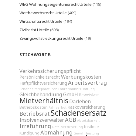
WEG Wohnungseigentumsrecht Urteile
(118)
Wettbewerbsrecht Urteile
(409)
Wirtschaftsrecht Urteile
(194)
Zivilrecht Urteile
(698)
Zwangsvollstreckungsrecht Urteile
(19)
STICHWORTE:
Verkehrssicherungspflicht
Werbungskosten
Persönlichkeitsrecht
Arbeitsvertrag
Haftpflichtversicherung
Schönheitsreparaturen
Fahrerlaubnis
Haftung
Gleichbehandlung
GmbH
Beweislast
Mietverhältnis
Darlehen
Kaskoversicherung
Betriebskosten
Fahrverbot
Schadensersatz
Betriebsrat
AGB
Insolvenzverwalter
Absetzbarkeit
Irreführung
fristlose
Unfallversicherung
Abmahnung
Kündigung
Gewährleistung