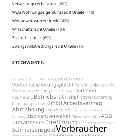
Verwaltungsrecht Urteile
(602)
WEG Wohnungseigentumsrecht Urteile
(118)
Wettbewerbsrecht Urteile
(409)
Wirtschaftsrecht Urteile
(194)
Zivilrecht Urteile
(698)
Zwangsvollstreckungsrecht Urteile
(19)
STICHWORTE:
Betriebskosten
Gewährleistung
Unterhalt
Verkehrssicherungspflicht
Persönlichkeitsrecht
Darlehen
Kaskoversicherung
Fahrerlaubnis
Betriebsrat
Haftpflichtversicherung
Verjährung
Arbeitsvertrag
GmbH
Kündigungsschutz
Abmahnung
Verkehrsunfall
Urheberrechtsschutz
AGB
Insolvenzverwalter
Mitverschulden
Haftung
Irreführung
Umsatzsteuer
Arbeitszeit
Kindergeld
Verbraucher
Schmerzensgeld
Wohnungseigentümer