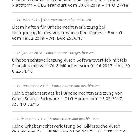
Plattform – OLG Frankfurt vom 30.04.2019 – 11 O 27/18
― 14. März 2019
|
Kommentare sind geschlossen
Eltern haften für Urheberrechtsverletzung bei
Nichtpreisgabe des verantwortlichen Kindes – BVerfG
vom 18.02.2019 – Az. BvR 2556/17
― 25. Januar 2018
|
Kommentare sind geschlossen
Urheberrechtsverletzung durch Softwarevertrieb mittels
Produktschlüssel -OLG München vom 01.06.2017 – Az. 29
U 2554/16
― 12. November 2017
|
Kommentare sind geschlossen
Kein Schadensersatz bei Urheberrechtsverletzung von
Open-Source-Software – OLG Hamm vom 13.06.2017 –
Az. 4 U 72/16
― 2. November 2017
|
Kommentare sind geschlossen
Keine Urheberrechtsverletzung bei Bildersuche durch
Google und Co. – BGH vom 21.09.2017 – Az. I ZR 11/16