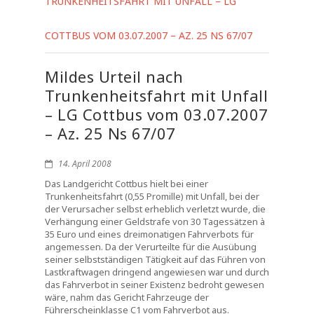
TRUNKENHEITSFAHRT MIT UNFALL – LG
COTTBUS VOM 03.07.2007 – AZ. 25 NS 67/07
Mildes Urteil nach
Trunkenheitsfahrt mit Unfall
– LG Cottbus vom 03.07.2007
– Az. 25 Ns 67/07
14. April 2008
Das Landgericht Cottbus hielt bei einer
Trunkenheitsfahrt (0,55 Promille) mit Unfall, bei der
der Verursacher selbst erheblich verletzt wurde, die
Verhängung einer Geldstrafe von 30 Tagessätzen à
35 Euro und eines dreimonatigen Fahrverbots für
angemessen. Da der Verurteilte für die Ausübung
seiner selbstständigen Tätigkeit auf das Führen von
Lastkraftwagen dringend angewiesen war und durch
das Fahrverbot in seiner Existenz bedroht gewesen
wäre, nahm das Gericht Fahrzeuge der
Führerscheinklasse C1 vom Fahrverbot aus.