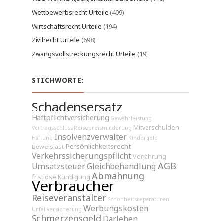
Wettbewerbsrecht Urteile
(409)
Wirtschaftsrecht Urteile
(194)
Zivilrecht Urteile
(698)
Zwangsvollstreckungsrecht Urteile
(19)
STICHWORTE:
Schadensersatz
Haftpflichtversicherung
Gewährleistung
Mitverschulden
Vertragsschluss
Reisepreisminderung
Insolvenzverwalter
Haftung
Kindergeld
Persönlichkeitsrecht
Beweislast
Verkehrssicherungspflicht
Verjährung
AGB
Umsatzsteuer
Gleichbehandlung
Abmahnung
fristlose Kündigung
Verbraucher
Reiseveranstalter
Schönheitsreparaturen
Werbungskosten
Unfallversicherung
Schmerzensgeld
Darlehen