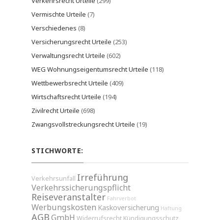
Verkehrsrecht Urteile
(299)
Vermischte Urteile
(7)
Verschiedenes
(8)
Versicherungsrecht Urteile
(253)
Verwaltungsrecht Urteile
(602)
WEG Wohnungseigentumsrecht Urteile
(118)
Wettbewerbsrecht Urteile
(409)
Wirtschaftsrecht Urteile
(194)
Zivilrecht Urteile
(698)
Zwangsvollstreckungsrecht Urteile
(19)
STICHWORTE:
Irreführung
Verkehrsunfall
Verkehrssicherungspflicht
Reiseveranstalter
Fahrverbot
Werbungskosten
Kaskoversicherung
Haftung
AGB
GmbH
Widerrufsrecht
Kündigungsschutz