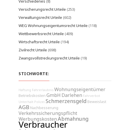
Verschiedenes
(8)
Versicherungsrecht Urteile
(253)
Verwaltungsrecht Urteile
(602)
WEG Wohnungseigentumsrecht Urteile
(118)
Wettbewerbsrecht Urteile
(409)
Wirtschaftsrecht Urteile
(194)
Zivilrecht Urteile
(698)
Zwangsvollstreckungsrecht Urteile
(19)
STICHWORTE:
Wohnungseigentümer
Haftung
Fahrerlaubnis
GmbH
Darlehen
Betriebskosten
Fahrverbot
Schmerzensgeld
Beweislast
Unterhalt
Polizei
AGB
Nachbesserung
Verkehrssicherungspflicht
Abmahnung
Werbungskosten
Verbraucher