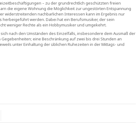
reizeitbeschäftigungen – zu der grundrechtlich geschützten freien
chbarn die eigene Wohnung die Möglichkeit zur ungestörten Entspannung
 der widerstreitenden nachbarlichen Interessen kann im Ergebnis nur
herbeigeführt werden. Dabei hat ein Berufsmusiker, der sein
 nicht weniger Rechte als ein Hobbymusiker und umgekehrt.
et sich nach den Umständen des Einzelfalls, insbesondere dem Ausmaß der
n Gegebenheiten; eine Beschränkung auf zwei bis drei Stunden an
weils unter Einhaltung der üblichen Ruhezeiten in der Mittags- und