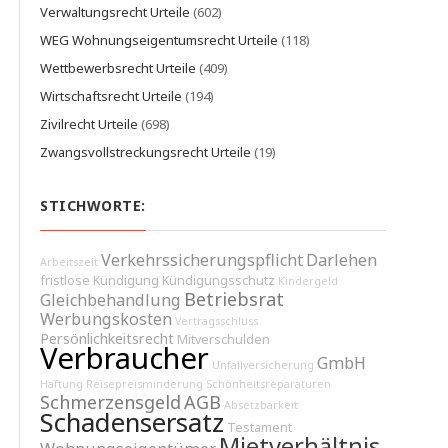
Verwaltungsrecht Urteile
(602)
WEG Wohnungseigentumsrecht Urteile
(118)
Wettbewerbsrecht Urteile
(409)
Wirtschaftsrecht Urteile
(194)
Zivilrecht Urteile
(698)
Zwangsvollstreckungsrecht Urteile
(19)
STICHWORTE:
Verkehrssicherungspflicht
Darlehen
Arbeitszeit
fristlose Kündigung
Kündigungsschutz
Kindergeld
Betriebsrat
Gleichbehandlung
Werbungskosten
Vertragsschluss
Persönlichkeitsrecht
Mitverschulden
Verbraucher
GmbH
Unfallversicherung
Haftung
Reisepreisminderung
Schönheitsreparaturen
Schmerzensgeld
AGB
Absetzbarkeit
Schadensersatz
Testament
Mietverhältnis