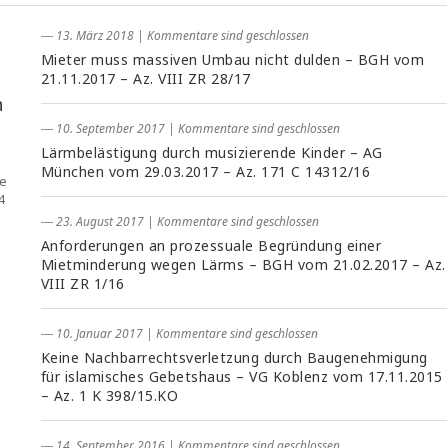
― 13. März 2018
|
Kommentare sind geschlossen
Mieter muss massiven Umbau nicht dulden – BGH vom
21.11.2017 – Az. VIII ZR 28/17
h
― 10. September 2017
|
Kommentare sind geschlossen
Lärmbelästigung durch musizierende Kinder – AG
München vom 29.03.2017 – Az. 171 C 14312/16
ie
4
― 23. August 2017
|
Kommentare sind geschlossen
Anforderungen an prozessuale Begründung einer
Mietminderung wegen Lärms – BGH vom 21.02.2017 – Az.
VIII ZR 1/16
― 10. Januar 2017
|
Kommentare sind geschlossen
Keine Nachbarrechtsverletzung durch Baugenehmigung
für islamisches Gebetshaus – VG Koblenz vom 17.11.2015
– Az. 1 K 398/15.KO
― 14. September 2016
|
Kommentare sind geschlossen