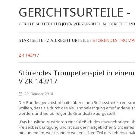
GERICHTSURTEILE 
GERICHTSURTEILE FÜR JEDEN VERSTÄNDLICH AUFBEREITET.
STARTSEITE
›
ZIVILRECHT URTEILE
›
STÖRENDES TROMPET
ZR 143/17
Störendes Trompetenspiel in einem
V ZR 143/17
30. Oktober 2018
Der Bundesgerichtshof hatte über einen Rechtsstreit zu ents
wollten, dass sie durch das als Lärmbelästigung empfundene 
werden, und hierzu folgende Grundsätze aufgestellt:
„Das häusliche Musizieren einschließlich des dazugehörigen Ü
Freizeitbeschäftigung und ist aus der maßgeblichen Sicht ein
hinzunehmen, weil es einen wesentlichen Teil des Lebensinhal