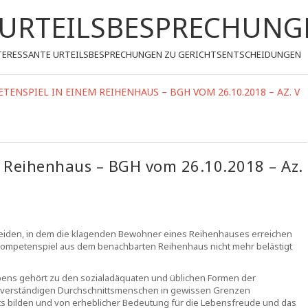
- URTEILSBESPRECHUNG
 INTERESSANTE URTEILSBESPRECHUNGEN ZU GERICHTSENTSCHEIDUNGEN
ENSPIEL IN EINEM REIHENHAUS – BGH VOM 26.10.2018 – AZ. V
 Reihenhaus – BGH vom 26.10.2018 – Az.
cheiden, in dem die klagenden Bewohner eines Reihenhauses erreichen
Trompetenspiel aus dem benachbarten Reihenhaus nicht mehr belästigt
bens gehört zu den sozialadäquaten und üblichen Formen der
es verständigen Durchschnittsmenschen in gewissen Grenzen
ts bilden und von erheblicher Bedeutung für die Lebensfreude und das