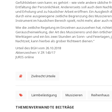
Gefühlsleben sein kann; es gehört – wie viele andere übliche F
Entfaltung der Persönlichkeit. Andererseits soll auch dem Na
und Erholung und zu häuslicher Arbeit eröffnen. Ein Ausgleich
durch eine ausgewogene zeitliche Begrenzung des Musizierens 
Instrument im häuslichen Bereich spielt, nicht mehr, aber auch
Wie die zeitliche Regelung im Einzelnen auszusehen hat, richt
Geräuscheinwirkung, der Art des Musizierens und den örtliche
Werktagen und ein bis zwei Stunden an Sonn- und Feiertagen, je
Nachtzeit, kann hierbei als grober Richtwert dienen.“
Urteil des BGH vom 26.10.2018
Aktenzeichen: V ZR 143/17
JURIS online
Zivilrecht Urteile
Lärmbelästigung
Musizieren
Reihenhaus
THEMENVERWANDTE BEITRÄGE