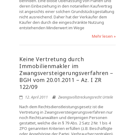
befinden. Eine bloße Überlassung von Plänen und
deren Einbeziehung in den notariellen Kaufvertrag
ist angesichts einer solchen Grundstücksgestaltung
nicht ausreichend. Daher hat der Verkäufer dem
Käufer den durch die eingeschränkte Nutzung
entstehenden Minderwert im Wege
Mehr lesen »
Keine Vertretung durch
Immobilienmakler im
Zwangsversteigerungsverfahren –
BGH vom 20.01.2011 – Az. I ZR
122/09
12. April 2011
Zwangsvollstreckungsrecht Urteile
Nach dem Rechtsdienstleistungsgesetz ist die
Vertretung in Zwangsversteigerungsverfahren nur
noch Rechtsanwälten und denjenigen Personen
gestattet, welche die in § 79 Abs. 2 Satz 2 Nr. 1 bis 4
ZPO genannten Kriterien erfüllen (z.B. Beschäftigte
oder Angehörige der Partei, Verbraucherzentralen).