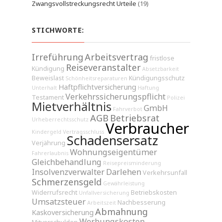
Zwangsvollstreckungsrecht Urteile
(19)
STICHWORTE:
Irreführung
Arbeitsvertrag
fristlose
Reiseveranstalter
Kündigung
Absetzbarkeit
Beweislast
Kündigungsschutz
Schönheitsreparaturen
Haftpflichtversicherung
Unterhalt
Haftung
Verkehrssicherungspflicht
Testament
Polizei
Mietverhältnis
GmbH
Fahrverbot
AGB
Betriebsrat
Urheberrechtsschutz
Verbraucher
Kindergeld
Vertragsschluss
Schadensersatz
Verjährung
Wohnungseigentümer
Fahrerlaubnis
Gleichbehandlung
Reisepreisminderung
Insolvenzverwalter
Darlehen
Verkehrsunfall
Schmerzensgeld
Gewährleistung
Widerrufsrecht
Betriebskosten
Unfallversicherung
Umsatzsteuer
Nachbesserung
Arbeitszeit
Abmahnung
Kaskoversicherung
Werbungskosten