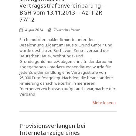
Vertragsstrafenvereinbarung –
BGH vom 13.11.2013 – Az. I ZR
77/12
4. Juli 2014
Zivilrecht Urteile
Ein Immobilienmakler firmierte unter der
Bezeichnung „Eigentum Haus & Grund GmbH“ und
wurde deshalb zu Recht vom Zentralverband der
Deutschen Haus-, Wohnungs- und
Grundeigentümer e.V. abgemahnt. In der daraufhin
abgegebenen Unterlassungserklärung wurde für
jede Zuwiderhandlung eine Vertragsstrafe von
25.000 Euro festgelegt. Nachdem die beanstandete
Firmierung danach weiterhin in mehreren
Internetverzeichnissen aufgetaucht war, machte der
Verband
Mehr lesen »
Provisionsverlangen bei
Internetanzeige eines