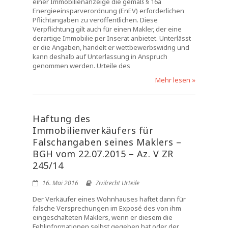
einer Immobilienanzeige die gemäß § 16a
Energieeinsparverordnung (EnEV) erforderlichen
Pflichtangaben zu veröffentlichen. Diese
Verpflichtung gilt auch für einen Makler, der eine
derartige Immobilie per Inserat anbietet. Unterlässt
er die Angaben, handelt er wettbewerbswidrig und
kann deshalb auf Unterlassung in Anspruch
genommen werden. Urteile des
Mehr lesen »
Haftung des
Immobilienverkäufers für
Falschangaben seines Maklers –
BGH vom 22.07.2015 – Az. V ZR
245/14
16. Mai 2016
Zivilrecht Urteile
Der Verkäufer eines Wohnhauses haftet dann für
falsche Versprechungen im Exposé des von ihm
eingeschalteten Maklers, wenn er diesem die
Fehlinformationen selbst gegeben hat oder der