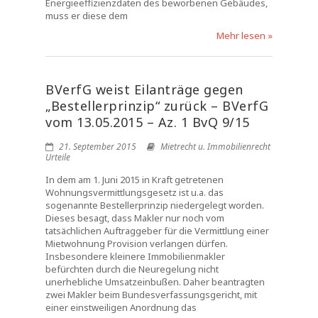
Energieeffizienzdaten des beworbenen Gebäudes,
muss er diese dem
Mehr lesen »
BVerfG weist Eilanträge gegen
„Bestellerprinzip“ zurück – BVerfG
vom 13.05.2015 – Az. 1 BvQ 9/15
21. September 2015
Mietrecht u. Immobilienrecht
Urteile
In dem am 1. Juni 2015 in Kraft getretenen
Wohnungsvermittlungsgesetz ist u.a. das
sogenannte Bestellerprinzip niedergelegt worden.
Dieses besagt, dass Makler nur noch vom
tatsächlichen Auftraggeber für die Vermittlung einer
Mietwohnung Provision verlangen dürfen.
Insbesondere kleinere Immobilienmakler
befürchten durch die Neuregelung nicht
unerhebliche Umsatzeinbußen. Daher beantragten
zwei Makler beim Bundesverfassungsgericht, mit
einer einstweiligen Anordnung das