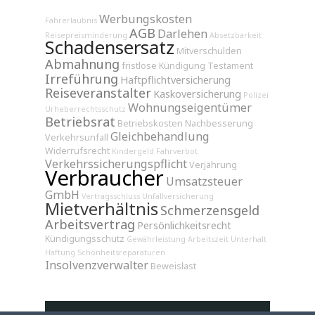
Werbungskosten
Fahrerlaubnis
AGB
Darlehen
Reisepreisminderung
Absetzbarkeit
Schadensersatz
Mitverschulden
Abmahnung
fristlose Kündigung
Testament
Irreführung
Haftpflichtversicherung
Reiseveranstalter
Kaskoversicherung
Polizei
Wohnungseigentümer
Urheberrechtsschutz
Betriebsrat
Betriebskosten
Nachbesserung
Gleichbehandlung
Verkehrsunfall
Widerrufsrecht
Kindergeld
Fahrverbot
Verkehrssicherungspflicht
Verjährung
Verbraucher
Umsatzsteuer
GmbH
Vertragsschluss
Unfallversicherung
Mietverhältnis
Schmerzensgeld
Arbeitsvertrag
Persönlichkeitsrecht
Kündigungsschutz
Gewährleistung
Arbeitszeit
Unterhalt
Haftung
Schönheitsreparaturen
Insolvenzverwalter
Beweislast