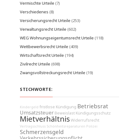
Vermischte Urteile
(7)
Verschiedenes
(8)
Versicherungsrecht Urteile
(253)
Verwaltungsrecht Urteile
(602)
WEG Wohnungseigentumsrecht Urteile
(118)
Wettbewerbsrecht Urteile
(409)
Wirtschaftsrecht Urteile
(194)
Zivilrecht Urteile
(698)
Zwangsvollstreckungsrecht Urteile
(19)
STICHWORTE:
Betriebsrat
fristlose Kündigung
Kindergeld
Umsatzsteuer
Beweislast
Kündigungsschutz
Mietverhältnis
Widerrufsrecht
Vertragsschluss
Schönheitsreparaturen
Polizei
Schmerzensgeld
Verkehrssicherungspflicht