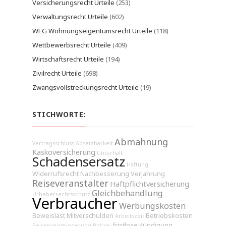
Versicherungsrecht Urteile
(253)
Verwaltungsrecht Urteile
(602)
WEG Wohnungseigentumsrecht Urteile
(118)
Wettbewerbsrecht Urteile
(409)
Wirtschaftsrecht Urteile
(194)
Zivilrecht Urteile
(698)
Zwangsvollstreckungsrecht Urteile
(19)
STICHWORTE:
Abmahnung
Vertragsschluss
Absetzbarkeit
Kaskoversicherung
Unterhalt
Schadensersatz
Haftung
Widerrufsrecht
Nachbesserung
Verjährung
Reiseveranstalter
Haftpflichtversicherung
Gleichbehandlung
Urheberrechtsschutz
Verbraucher
Werbungskosten
Beweislast
Mitverschulden
Betriebskosten
Arbeitszeit
fristlose Kündigung
Reisepreisminderung
Polizei