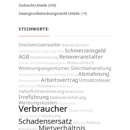
Zivilrecht Urteile
(698)
Zwangsvollstreckungsrecht Urteile
(19)
STICHWORTE:
Insolvenzverwalter
Betriebskosten
Schmerzensgeld
Unfallversicherung
Unterhalt
AGB
Reiseveranstalter
Nachbesserung
Widerrufsrecht
Polizei
Schönheitsreparaturen
Wohnungseigentümer
Gleichbehandlung
Abmahnung
Reisepreisminderung
Vertragsschluss
Arbeitsvertrag
Umsatzsteuer
Absetzbarkeit
Testament
Fahrverbot
Arbeitszeit
Haftpflichtversicherung
Beweislast
Irreführung
Kaskoversicherung
Werbungskosten
Kindergeld
Verbraucher
Gewährleistung
Verjährung
Fahrerlaubnis
Schadensersatz
fristlose
Haftung
Mietverhältnis
Kündigung