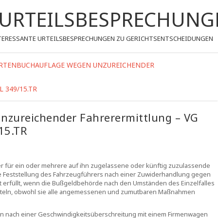
- URTEILSBESPRECHUNG
 INTERESSANTE URTEILSBESPRECHUNGEN ZU GERICHTSENTSCHEIDUNGEN
HRTENBUCHAUFLAGE WEGEN UNZUREICHENDER
L 349/15.TR
nzureichender Fahrerermittlung – VG
/15.TR
 für ein oder mehrere auf ihn zugelassene oder künftig zuzulassende
e Feststellung des Fahrzeugführers nach einer Zuwiderhandlung gegen
st erfüllt, wenn die Bußgeldbehörde nach den Umständen des Einzelfalles
rmitteln, obwohl sie alle angemessenen und zumutbaren Maßnahmen
 wenn nach einer Geschwindigkeitsüberschreitung mit einem Firmenwagen