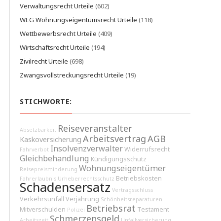
Verwaltungsrecht Urteile
(602)
WEG Wohnungseigentumsrecht Urteile
(118)
Wettbewerbsrecht Urteile
(409)
Wirtschaftsrecht Urteile
(194)
Zivilrecht Urteile
(698)
Zwangsvollstreckungsrecht Urteile
(19)
STICHWORTE:
Reiseveranstalter
Absetzbarkeit
Arbeitsvertrag
AGB
Kaskoversicherung
Insolvenzverwalter
Widerrufsrecht
Fahrverbot
Gleichbehandlung
Kündigungsschutz
Wohnungseigentümer
Reisepreisminderung
Betriebskosten
Fahrerlaubnis
Urheberrechtsschutz
Schadensersatz
Vertragsschluss
Verkehrsunfall
Verjährung
Schönheitsreparaturen
Betriebsrat
Mitverschulden
Testament
Polizei
Schmerzensgeld
Arbeitszeit
Unfallversicherung