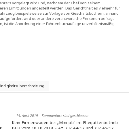
Fahrers vorgelegt wird und, nachdem der Chef von seinem
n Ermittlungen angestellt werden. Das Gericht hält es vielmehr für
nfahrzeug beispielsweise zur Vorlage von Geschäftsbüchern, anhand
 aufgefordert wird oder andere verantwortliche Personen befragt
, ist die Anordnung einer Fahrtenbuchauflage unverhältnismäßig.
ndigkeitsüberschreitung
― 14. April 2019
|
Kommentare sind geschlossen
Kein Firmenwagen bei „Minijob“ im Ehegattenbetrieb –
S
BFH vom 10.10.2018 – Az. X R 44/17 und X R 45/17