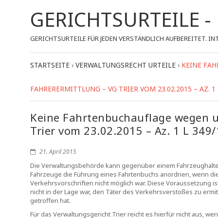
GERICHTSURTEILE 
GERICHTSURTEILE FÜR JEDEN VERSTÄNDLICH AUFBEREITET.
STARTSEITE
›
VERWALTUNGSRECHT URTEILE
›
KEINE FA
FAHRERERMITTLUNG – VG TRIER VOM 23.02.2015 – AZ. 1 
Keine Fahrtenbuchauflage wegen u
Trier vom 23.02.2015 – Az. 1 L 349
21. April 2015
Die Verwaltungsbehörde kann gegenüber einem Fahrzeughalter
Fahrzeuge die Führung eines Fahrtenbuchs anordnen, wenn di
Verkehrsvorschriften nicht möglich war. Diese Voraussetzung i
nicht in der Lage war, den Täter des Verkehrsverstoßes zu e
getroffen hat.
Für das Verwaltungsgericht Trier reicht es hierfür nicht aus,