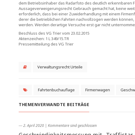
dem Betriebsinhaber das Radarfoto des deutlich erkennbaren 
Aussageverweigerungsrecht Gebrauch gemacht hat, keine weitere
erforderlich, dass bei einer Zuwiderhandlung mit einem Firme
derer die betrieblichen Fahrten nachvollzogen werden können,
werden. Werden derartige Versuche erst gar nicht unternommen
Beschluss des VG Trier vom 23.02.2015
Aktenzeichen: 1 L 349/15.TR
Pressemitteilung des VG Trier
Verwaltungsrecht Urteile
Fahrtenbuchauflage
Firmenwagen
Geschwi
THEMENVERWANDTE BEITRÄGE
― 2. April 2020
|
Kommentare sind geschlossen
Geschwindigkeitsmessung mit „Traffistar 