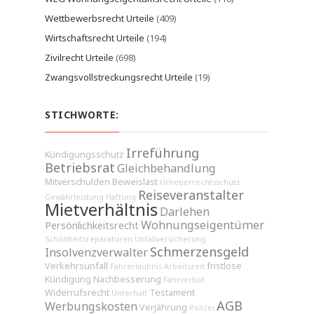
Wettbewerbsrecht Urteile
(409)
Wirtschaftsrecht Urteile
(194)
Zivilrecht Urteile
(698)
Zwangsvollstreckungsrecht Urteile
(19)
STICHWORTE:
Irreführung
Kündigungsschutz
Betriebsrat
Gleichbehandlung
Mitverschulden
Beweislast
Urheberrechtsschutz
Reiseveranstalter
Gewährleistung
Haftung
Mietverhältnis
Darlehen
Wohnungseigentümer
Persönlichkeitsrecht
Schönheitsreparaturen
Unfallversicherung
Schmerzensgeld
Insolvenzverwalter
Verkehrsunfall
fristlose
Fahrerlaubnis
Arbeitszeit
Kündigung
Nachbesserung
Fahrverbot
Widerrufsrecht
Testament
Unterhalt
AGB
Werbungskosten
Verjährung
Polizei